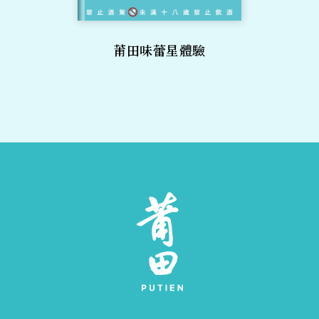
莆田味蕾星體驗