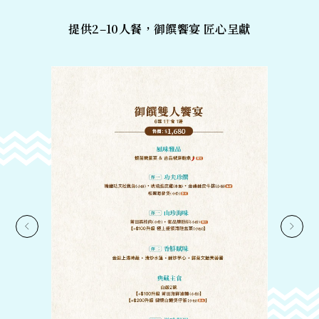
提供2–10人餐，御饌饗宴 匠心呈獻